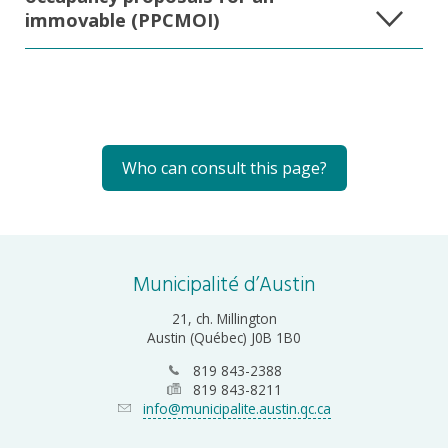
immovable (PPCMOI)
Who can consult this page?
Municipalité d’Austin
21, ch. Millington
Austin (Québec) J0B 1B0
819 843-2388
819 843-8211
info@municipalite.austin.qc.ca