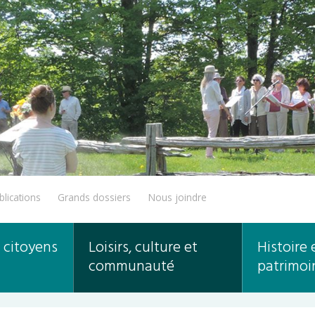
blications
Grands dossiers
Nous joindre
 citoyens
Loisirs, culture et
Histoire 
communauté
patrimoi