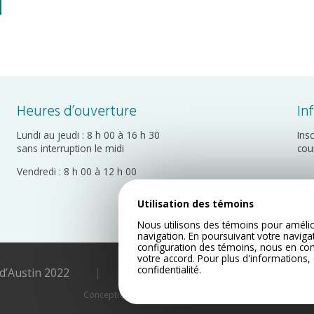
Heures d’ouverture
In
Lundi au jeudi : 8 h 00 à 16 h 30
Ins
sans interruption le midi
cou
Vendredi : 8 h 00 à 12 h 00
Utilisation des témoins
Nous utilisons des témoins pour amélio
navigation. En poursuivant votre naviga
configuration des témoins, nous en co
votre accord. Pour plus d'informations,
confidentialité
.
 d’Austin 2022
|
Plan du site
|
Politique de c
Conception Web par Lotus Marketing