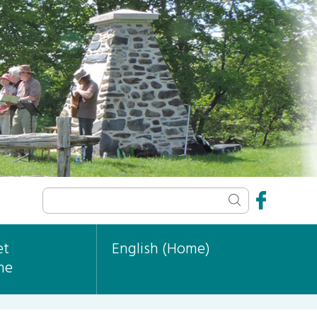
et
English (Home)
ne