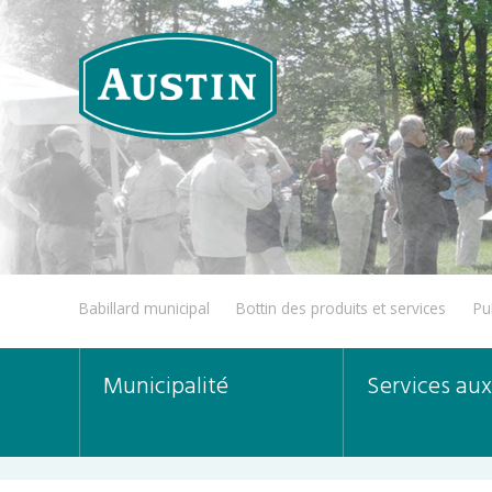
Babillard municipal
Bottin des produits et services
Pu
Municipalité
Services aux