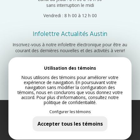
sans interruption le midi
Vendredi : 8 h 00 à 12 h 00
Infolettre Actualités Austin
Inscrivez-vous à notre infolettre électronique pour être au
courant des dernières nouvelles et des activités à venir!
Utilisation des témoins
Inscription
Nous utilisons des témoins pour améliorer votre
expérience de navigation. En poursuivant votre
navigation sans modifier la configuration des
témoins, nous en conclurons que vous donnez votre
accord. Pour plus d'informations, consultez notre
politique de confidentialité
.
Configurer les témoins
Municipalité d’Austin 2022
Plan du site
Accepter tous les témoins
Politique de confidentialité
Conception Web par Lotus Marketing