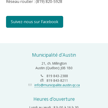
Réseau routier : (819) 820-5928
Suivez-nous sur Facebook
Municipalité d’Austin
21, ch. Millington
Austin (Québec) J0B 1B0
819 843-2388
819 843-8211
info@municipalite.austin.qc.ca
Heures d’ouverture
Lundi au jeudi : 8 h 00 à 16 h 30