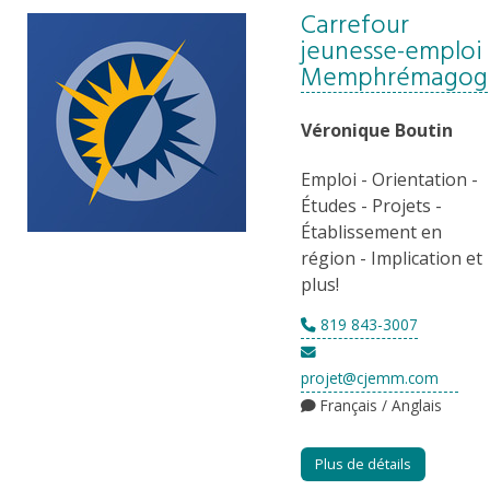
Carrefour
jeunesse-emploi
Memphrémagog
Véronique Boutin
Emploi - Orientation -
Études - Projets -
Établissement en
région - Implication et
plus!
819 843-3007
projet@cjemm.com
Français / Anglais
Plus de détails