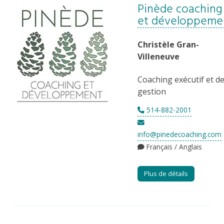
Pinède coaching
et développeme
Christèle Gran-
Villeneuve
Coaching exécutif et d
gestion
514-882-2001
info@pinedecoaching.com
Français / Anglais
Plus de détails