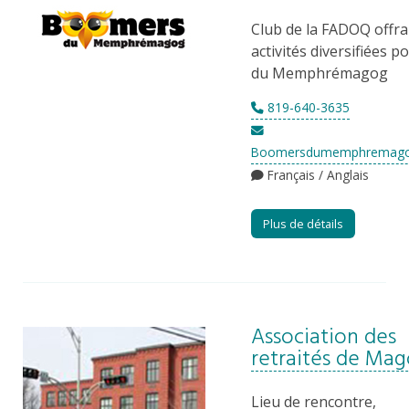
Club de la FADOQ offra
activités diversifiées p
du Memphrémagog
819-640-3635
Boomersdumemphremago
Français / Anglais
Plus de détails
Association des
retraités de Ma
Lieu de rencontre,