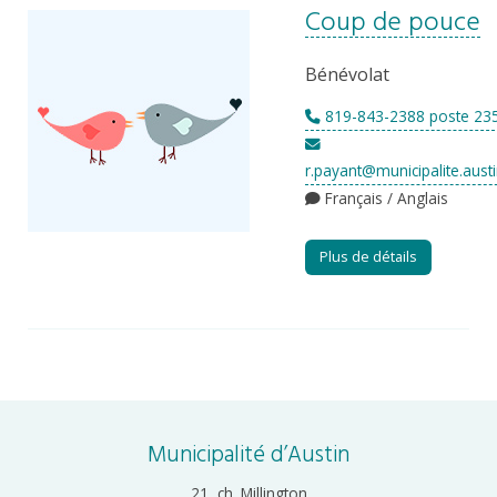
Coup de pouce
Bénévolat
819-843-2388 poste 23
r.payant@municipalite.austi
Français / Anglais
Plus de détails
Municipalité d’Austin
21, ch. Millington