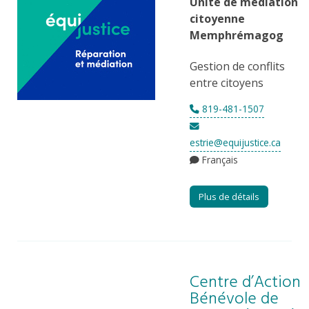
Unité de médiation
citoyenne
Memphrémagog
Gestion de conflits
entre citoyens
819-481-1507
estrie@equijustice.ca
Français
Plus de détails
Centre d’Action
Bénévole de