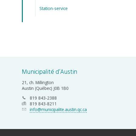
Station-service
Municipalité d’Austin
21, ch. Millington
Austin (Québec) J0B 1B0
819 843-2388
819 843-8211
info@municipalite.austin.qc.ca