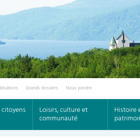
blications
Grands dossiers
Nous joindre
 citoyens
Loisirs, culture et
Histoire 
communauté
patrimoi