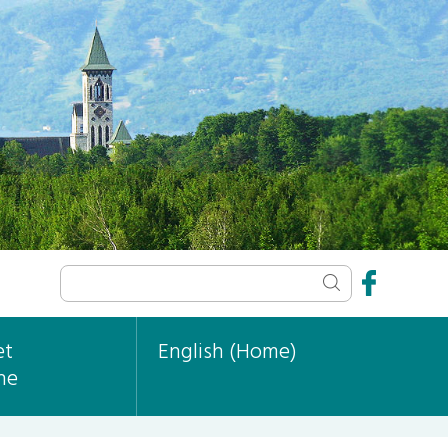
et
English (Home)
ne