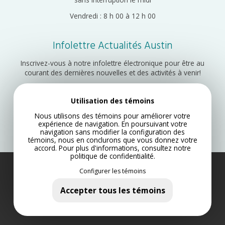
Vendredi : 8 h 00 à 12 h 00
Infolettre Actualités Austin
Inscrivez-vous à notre infolettre électronique pour être au
courant des dernières nouvelles et des activités à venir!
Utilisation des témoins
Inscription
Nous utilisons des témoins pour améliorer votre
expérience de navigation. En poursuivant votre
navigation sans modifier la configuration des
témoins, nous en conclurons que vous donnez votre
accord. Pour plus d'informations, consultez notre
politique de confidentialité
.
Configurer les témoins
Municipalité d’Austin 2022
Plan du site
Accepter tous les témoins
Politique de confidentialité
Conception Web par Lotus Marketing