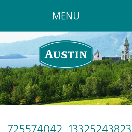
MENU
725574042_1332524382