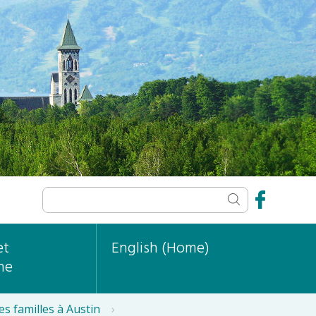
et
English (Home)
ne
es familles à Austin
›