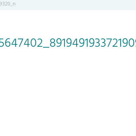
9320_n
5647402_89194919337219