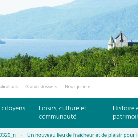
blications
Grands dossiers
Nous joindre
 citoyens
Loisirs, culture et
Histoire 
communauté
patrimoi
9320_n
›
Un nouveau lieu de fraîcheur et de plaisir pour l