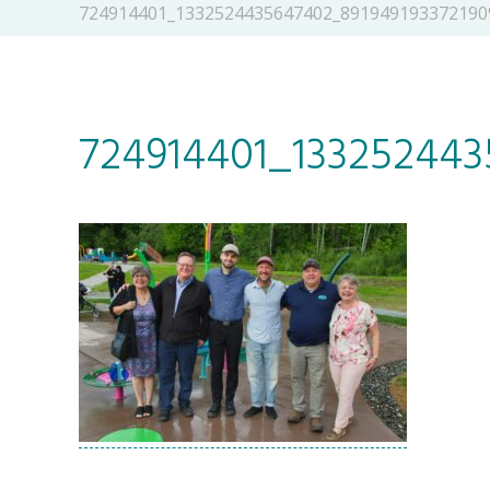
724914401_1332524435647402_891949193372190
724914401_133252443