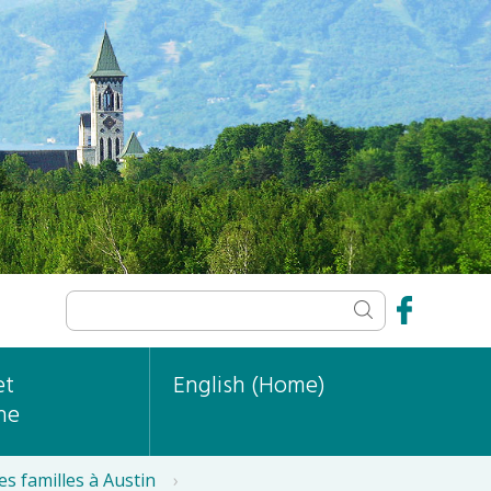
et
English (Home)
ne
es familles à Austin
›