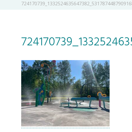
724170739_1332524635647382_531787448790916
724170739_13325246