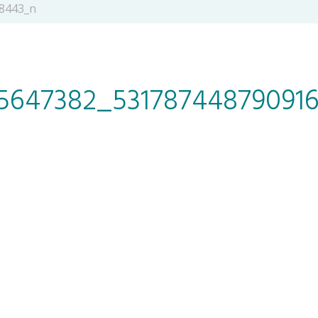
8443_n
35647382_53178744879091