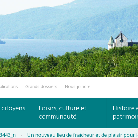
blications
Grands dossiers
Nous joindre
 citoyens
Loisirs, culture et
Histoire 
communauté
patrimoi
8443_n
›
Un nouveau lieu de fraîcheur et de plaisir pour l