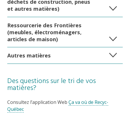
déchets de construction, pneus
et autres matières)
Ressourcerie des Frontières
(meubles, électroménagers,
articles de maison)
Autres matières
De
s
questio
ns sur
l
e
tr
i
d
e
vo
s
matière
s
?
C
onsultez l’application Web
Ça va où de Recyc-
Québec