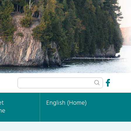
et
English (Home)
ne