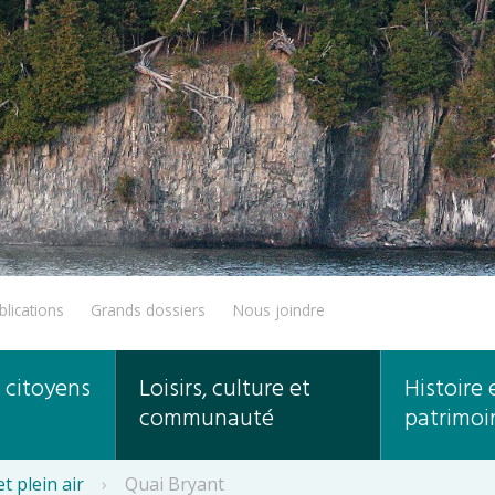
blications
Grands dossiers
Nous joindre
 citoyens
Loisirs, culture et
Histoire 
communauté
patrimoi
t plein air
›
Quai Bryant