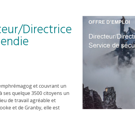
teur/Directrice
cendie
 Memphrémagog et couvrant un
e à ses quelque 3500 citoyens un
ieu de travail agréable et
oke et de Granby, elle est