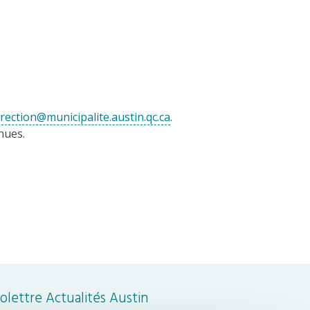
irection@municipalite.austin.qc.ca
.
nues.
folettre Actualités Austin