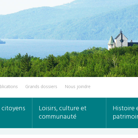
blications
Grands dossiers
Nous joindre
 citoyens
Loisirs, culture et
Histoire 
communauté
patrimoi