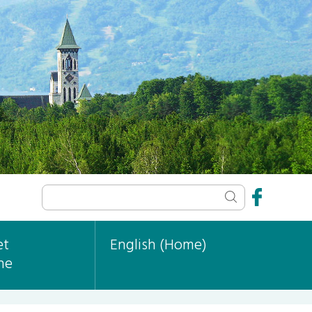
et
English (Home)
ne