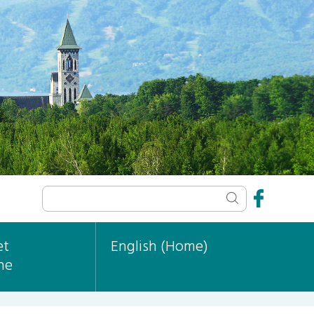
et
English (Home)
ne