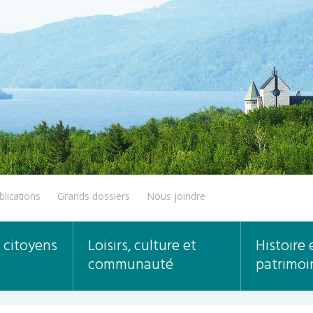
blications
Grands dossiers
Nous joindre
 citoyens
Loisirs, culture et
Histoire 
communauté
patrimoi