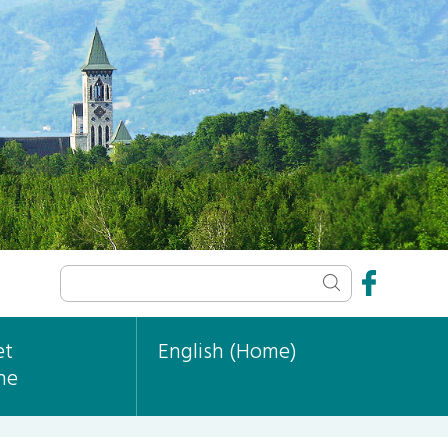
et
English (Home)
ne