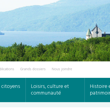
blications
Grands dossiers
Nous joindre
 citoyens
Loisirs, culture et
Histoire 
communauté
patrimoi