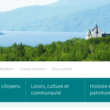
blications
Grands dossiers
Nous joindre
 citoyens
Loisirs, culture et
Histoire 
communauté
patrimoi