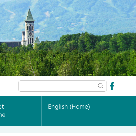
et
English (Home)
ne