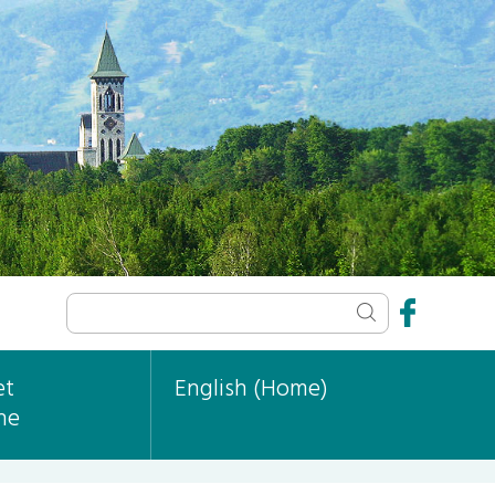
et
English (Home)
ne