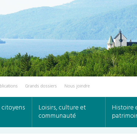
blications
Grands dossiers
Nous joindre
 citoyens
Loisirs, culture et
Histoire 
communauté
patrimoi