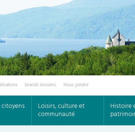
blications
Grands dossiers
Nous joindre
 citoyens
Loisirs, culture et
Histoire 
communauté
patrimoi