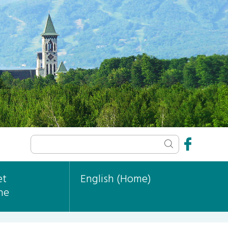
et
English (Home)
ne