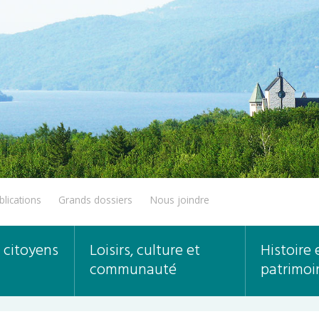
blications
Grands dossiers
Nous joindre
 citoyens
Loisirs, culture et
Histoire 
communauté
patrimoi