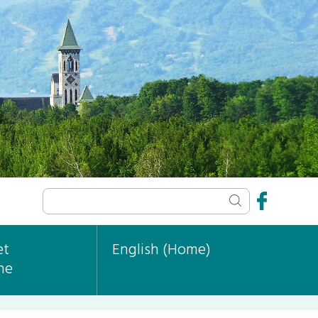
et
English (Home)
ne