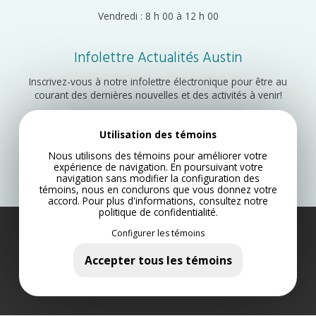
Vendredi : 8 h 00 à 12 h 00
Infolettre Actualités Austin
Inscrivez-vous à notre infolettre électronique pour être au
courant des dernières nouvelles et des activités à venir!
Utilisation des témoins
Inscription
Nous utilisons des témoins pour améliorer votre
expérience de navigation. En poursuivant votre
navigation sans modifier la configuration des
témoins, nous en conclurons que vous donnez votre
accord. Pour plus d'informations, consultez notre
politique de confidentialité
.
Configurer les témoins
Municipalité d’Austin 2022
Plan du site
Accepter tous les témoins
Politique de confidentialité
Conception Web par Lotus Marketing