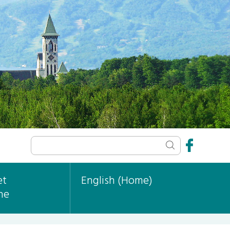
et
English (Home)
ne