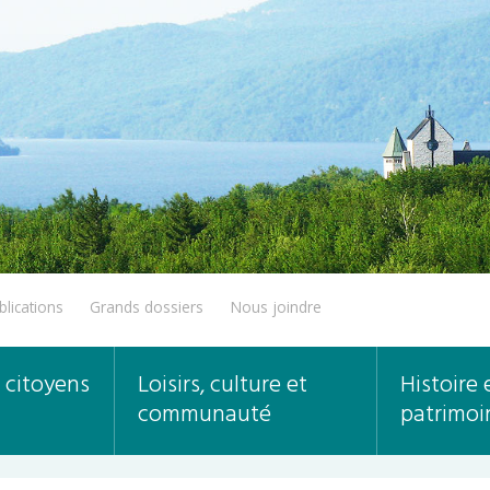
blications
Grands dossiers
Nous joindre
 citoyens
Loisirs, culture et
Histoire 
communauté
patrimoi