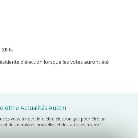
 20 h.
ésidente d’élection lorsque les votes auront été
folettre Actualités Austin
crivez-vous à notre infolettre électronique pour être au
rant des dernières nouvelles et des activités à venir!