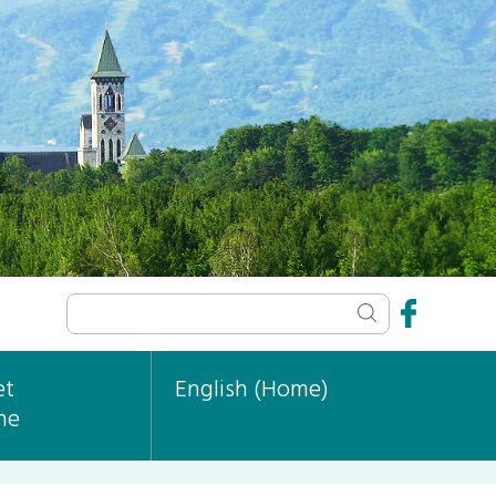
et
English (Home)
ne