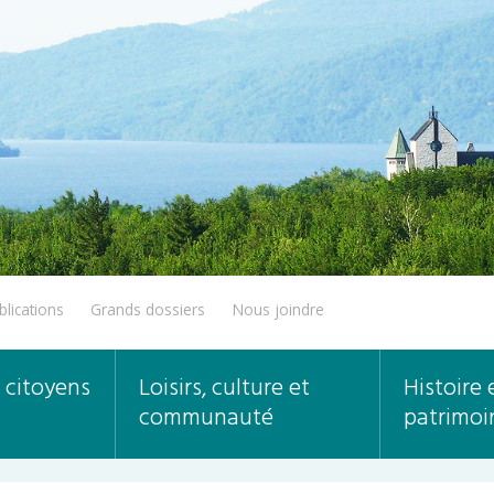
blications
Grands dossiers
Nous joindre
 citoyens
Loisirs, culture et
Histoire 
communauté
patrimoi