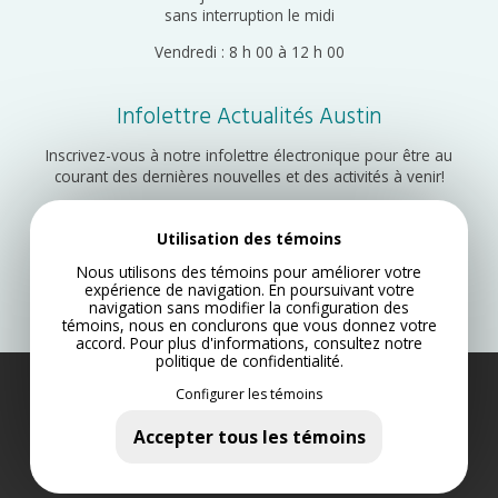
sans interruption le midi
Vendredi : 8 h 00 à 12 h 00
Infolettre Actualités Austin
Inscrivez-vous à notre infolettre électronique pour être au
courant des dernières nouvelles et des activités à venir!
Utilisation des témoins
Inscription
Nous utilisons des témoins pour améliorer votre
expérience de navigation. En poursuivant votre
navigation sans modifier la configuration des
témoins, nous en conclurons que vous donnez votre
accord. Pour plus d'informations, consultez notre
politique de confidentialité
.
Configurer les témoins
Municipalité d’Austin 2022
Plan du site
Accepter tous les témoins
Politique de confidentialité
Conception Web par Lotus Marketing