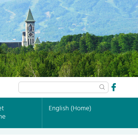
et
English (Home)
ne