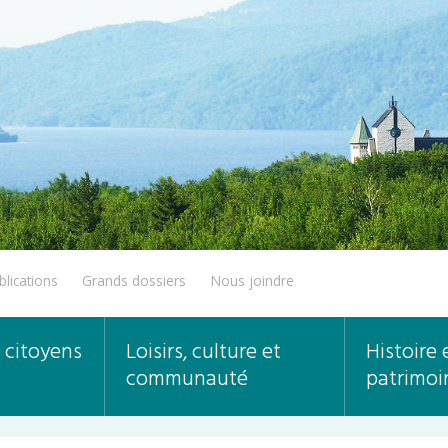
blications
Grands dossiers
Nous joindre
 citoyens
Loisirs, culture et
Histoire 
communauté
patrimoi