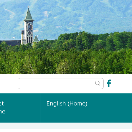
et
English (Home)
ne