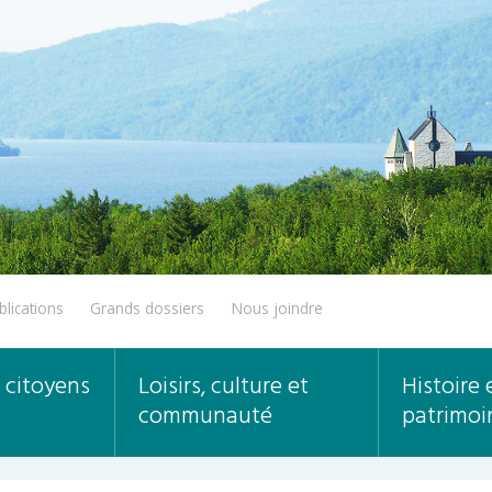
blications
Grands dossiers
Nous joindre
 citoyens
Loisirs, culture et
Histoire 
communauté
patrimoi