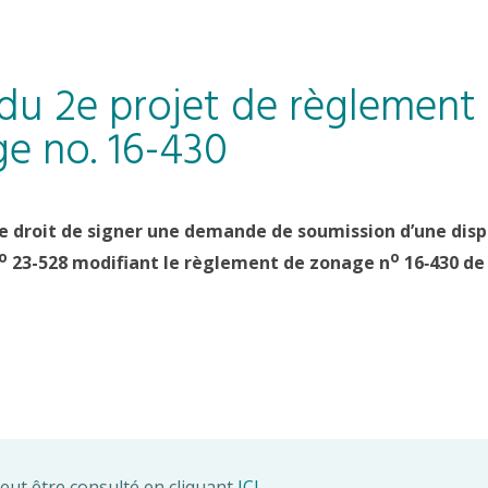
 du 2e projet de règlement
e no. 16-430
e droit de signer une demande de soumission d’une dispo
o
o
23-528 modifiant le règlement de zonage n
16‑430 de 
eut être consulté en cliquant
ICI
.