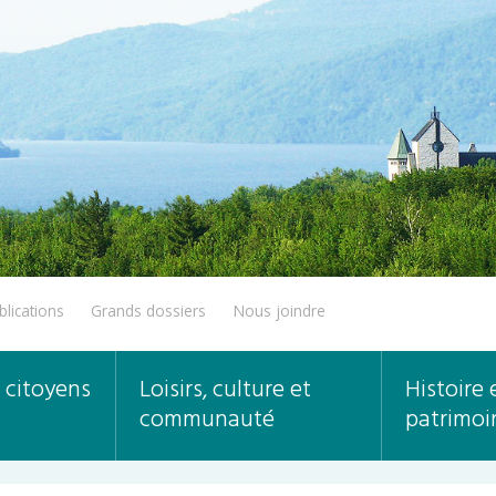
blications
Grands dossiers
Nous joindre
 citoyens
Loisirs, culture et
Histoire 
communauté
patrimoi