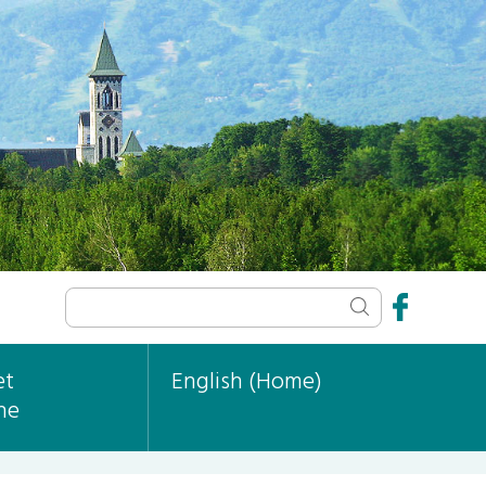
et
English (Home)
ne