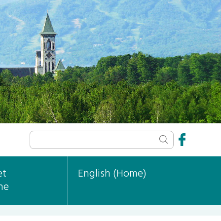
et
English (Home)
ne