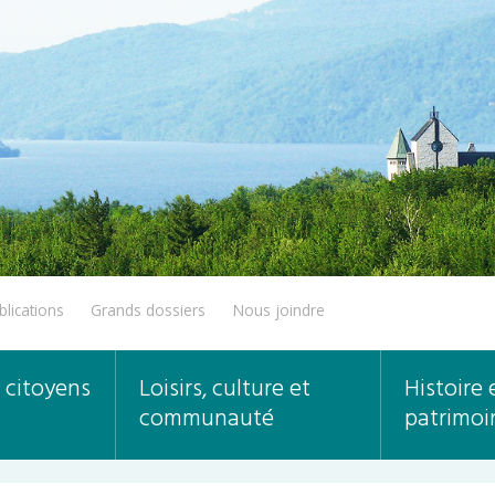
blications
Grands dossiers
Nous joindre
 citoyens
Loisirs, culture et
Histoire 
communauté
patrimoi