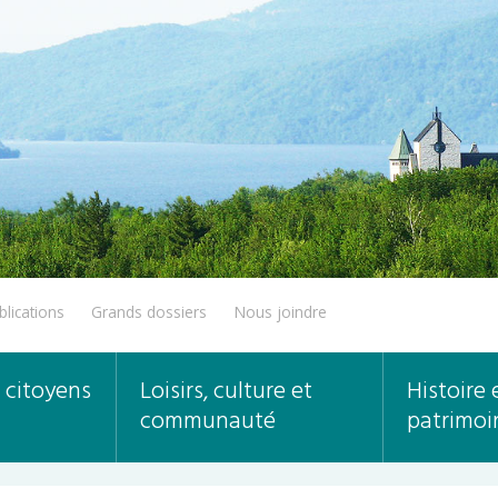
blications
Grands dossiers
Nous joindre
 citoyens
Loisirs, culture et
Histoire 
communauté
patrimoi