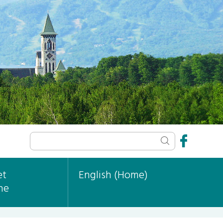
et
English (Home)
ne