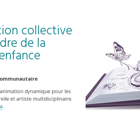
tion collective
dre de la
’enfance
e communautaire
 animation dynamique pour les
le et artiste multidsciplinaire.
ca
.