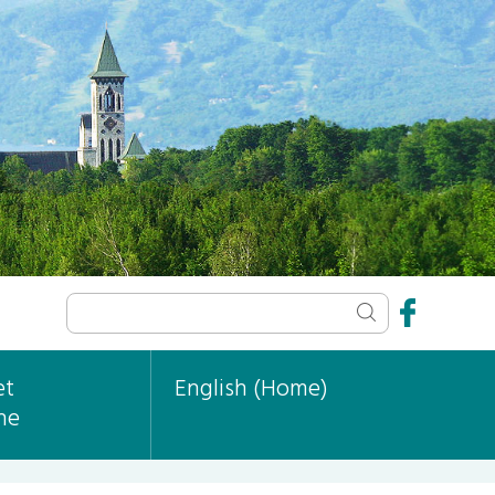
et
English (Home)
ne