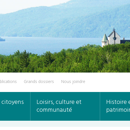
blications
Grands dossiers
Nous joindre
 citoyens
Loisirs, culture et
Histoire 
communauté
patrimoi